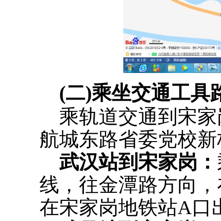
(二)乘坐交通工具
乘轨道交通到宋家岗
航城东路省委党校新校
武汉站到宋家岗
：
线，往金潭路方向，
在宋家岗地铁站A口