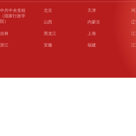
中共中央党校
北京
天津
河
（国家行政学
院）
山西
内蒙古
辽
吉林
黑龙江
上海
江
浙江
安徽
福建
江
山东
河南
湖北
湖
广东
广西
海南
重
四川
贵州
云南
西
陕西
甘肃
青海
宁
新疆
新疆兵团
铁道
广
武汉
哈尔滨
沈阳
成
南京
西安
长春
济