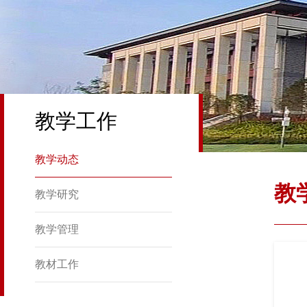
教学工作
教学动态
教
教学研究
教学管理
教材工作