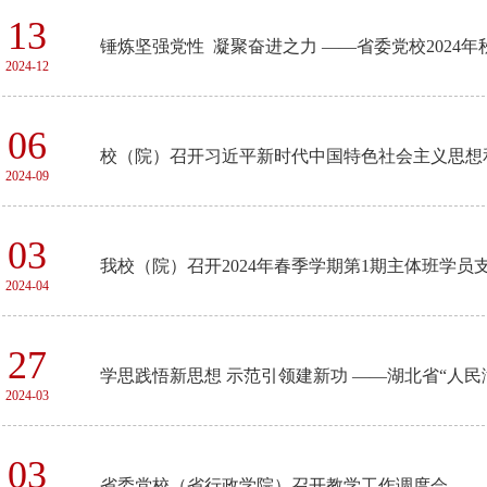
13
锤炼坚强党性 凝聚奋进之力 ——省委党校2024
2024-12
06
校（院）召开习近平新时代中国特色社会主义思想
2024-09
03
我校（院）召开2024年春季学期第1期主体班学员
2024-04
27
学思践悟新思想 示范引领建新功 ——湖北省“人
2024-03
03
省委党校（省行政学院）召开教学工作调度会