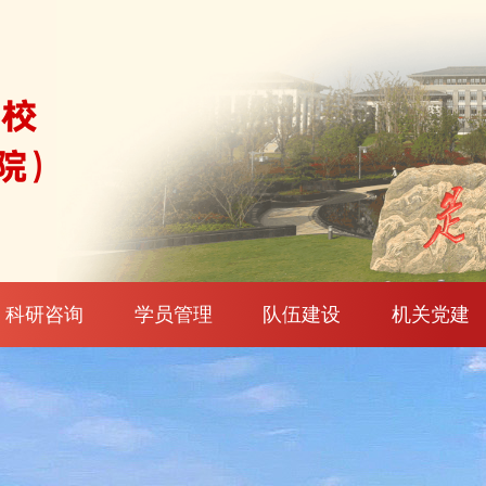
科研咨询
学员管理
队伍建设
机关党建