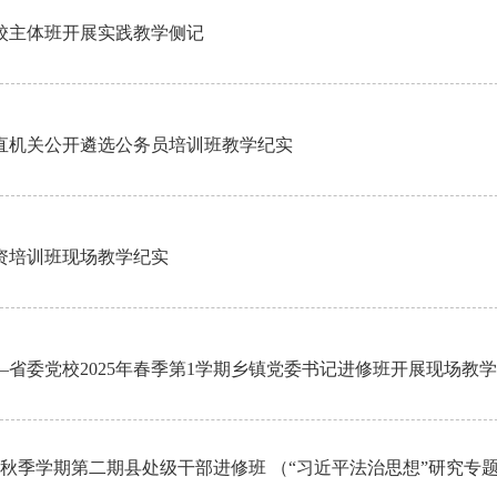
校主体班开展实践教学侧记
省直机关公开遴选公务员培训班教学纪实
资培训班现场教学纪实
—省委党校2025年春季第1学期乡镇党委书记进修班开展现场教学
年秋季学期第二期县处级干部进修班 （“习近平法治思想”研究专