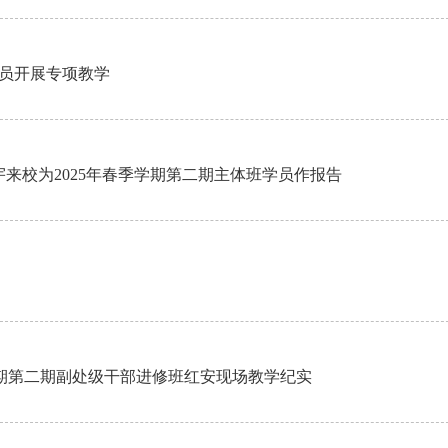
学员开展专项教学
宇来校为2025年春季学期第二期主体班学员作报告
学期第二期副处级干部进修班红安现场教学纪实