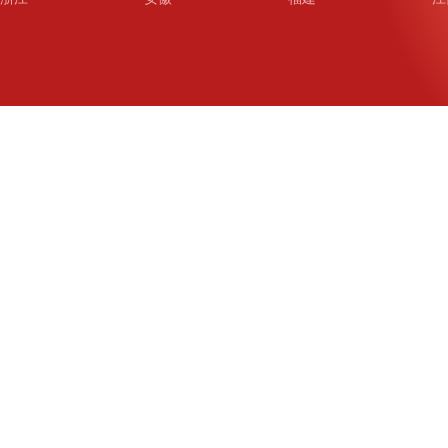
山东
河南
湖北
湖
广东
广西
海南
重
四川
贵州
云南
西
陕西
甘肃
青海
宁
新疆
新疆兵团
铁道
广
武汉
哈尔滨
沈阳
成
南京
西安
长春
济
杭州
大连
青岛
深
厦门
宁波