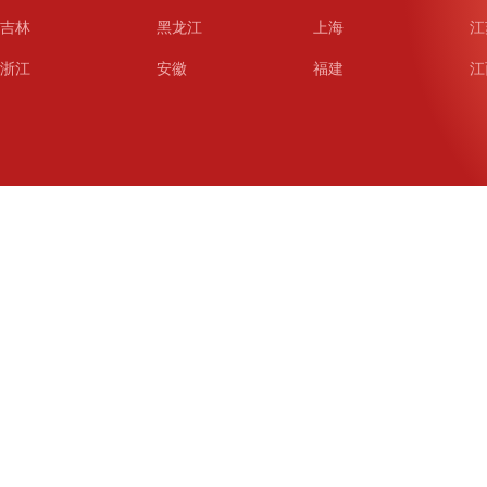
吉林
黑龙江
上海
江
浙江
安徽
福建
江
山东
河南
湖北
湖
广东
广西
海南
重
四川
贵州
云南
西
陕西
甘肃
青海
宁
新疆
新疆兵团
铁道
广
武汉
哈尔滨
沈阳
成
南京
西安
长春
济
杭州
大连
青岛
深
厦门
宁波