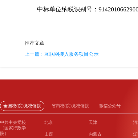
中标单位纳税识别号：9142010662900
推荐文章
上一篇：
互联网接入服务项目公示
全国校(院)党校链接
省内校(院)党校链接
微信公众号
中共中央党校
北京
天津
河
（国家行政学
院）
山西
内蒙古
辽