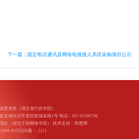
下一篇：
固定电话通讯及网络电视接入系统采购项目公示
省委党校（湖北省行政学院）
城经济开发区航城东路1号 电话：027-85306788
理处（湖北干部网络学院） 技术支持：荆楚网
015899 今日访问量：
2113