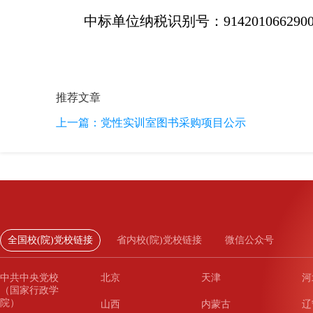
中标单位纳税识别号：9142010662900
推荐文章
上一篇：
党性实训室图书采购项目公示
全国校(院)党校链接
省内校(院)党校链接
微信公众号
中共中央党校
北京
天津
河
（国家行政学
院）
山西
内蒙古
辽