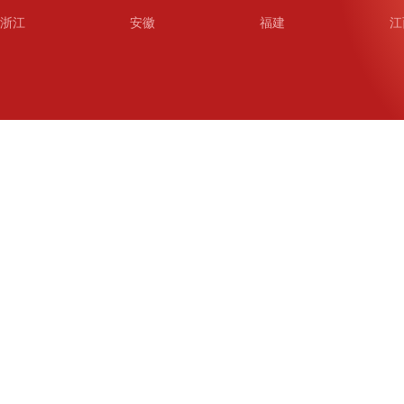
浙江
安徽
福建
江
山东
河南
湖北
湖
广东
广西
海南
重
四川
贵州
云南
西
陕西
甘肃
青海
宁
新疆
新疆兵团
铁道
广
武汉
哈尔滨
沈阳
成
南京
西安
长春
济
杭州
大连
青岛
深
厦门
宁波