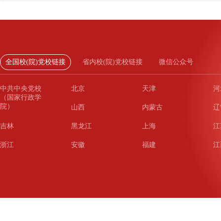
全国校(院)党校链接
省内校(院)党校链接
微信公众号
中共中央党校
北京
天津
河
（国家行政学
院）
山西
内蒙古
辽
吉林
黑龙江
上海
江
浙江
安徽
福建
江
山东
河南
湖北
湖
广东
广西
海南
重
四川
贵州
云南
西
陕西
甘肃
青海
宁