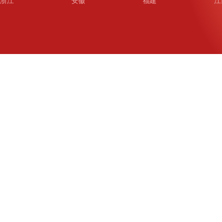
浙江
安徽
福建
江
山东
河南
湖北
湖
广东
广西
海南
重
四川
贵州
云南
西
陕西
甘肃
青海
宁
新疆
新疆兵团
铁道
广
武汉
哈尔滨
沈阳
成
南京
西安
长春
济
杭州
大连
青岛
深
厦门
宁波