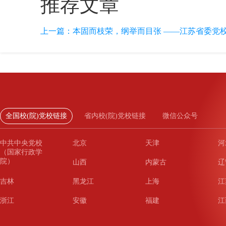
推荐文章
上一篇：
本固而枝荣，纲举而目张 ——江苏省委党校
全国校(院)党校链接
省内校(院)党校链接
微信公众号
中共中央党校
北京
天津
河
（国家行政学
院）
山西
内蒙古
辽
吉林
黑龙江
上海
江
浙江
安徽
福建
江
山东
河南
湖北
湖