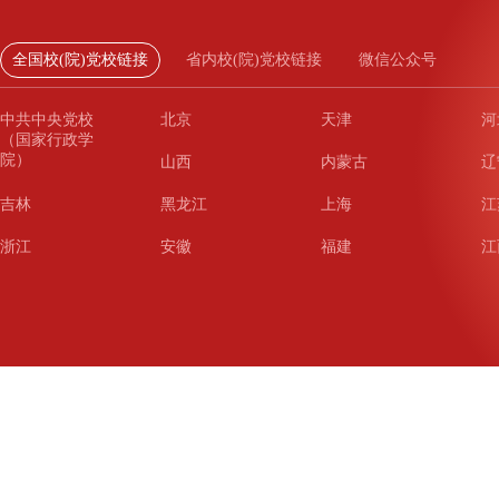
全国校(院)党校链接
省内校(院)党校链接
微信公众号
中共中央党校
北京
天津
河
（国家行政学
院）
山西
内蒙古
辽
吉林
黑龙江
上海
江
浙江
安徽
福建
江
山东
河南
湖北
湖
广东
广西
海南
重
四川
贵州
云南
西
陕西
甘肃
青海
宁
新疆
新疆兵团
铁道
广