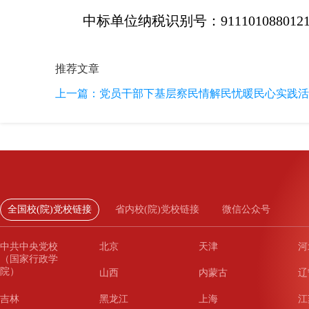
中标单位纳税识别号：91110108801219
推荐文章
上一篇：
党员干部下基层察民情解民忧暖民心实践活
全国校(院)党校链接
省内校(院)党校链接
微信公众号
中共中央党校
北京
天津
河
（国家行政学
院）
山西
内蒙古
辽
吉林
黑龙江
上海
江