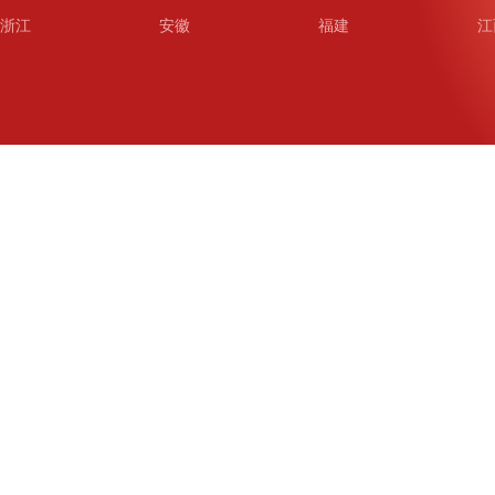
浙江
安徽
福建
江
山东
河南
湖北
湖
广东
广西
海南
重
四川
贵州
云南
西
陕西
甘肃
青海
宁
新疆
新疆兵团
铁道
广
武汉
哈尔滨
沈阳
成
南京
西安
长春
济
杭州
大连
青岛
深
厦门
宁波