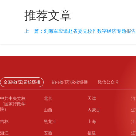
推荐文章
上一篇：
刘海军应邀赴省委党校作数字经济专题报告
全国校(院)党校链接
省内校(院)党校链接
微信公众号
中共中央党校
北京
天津
河
（国家行政学
院）
山西
内蒙古
辽
吉林
黑龙江
上海
江
浙江
安徽
福建
江