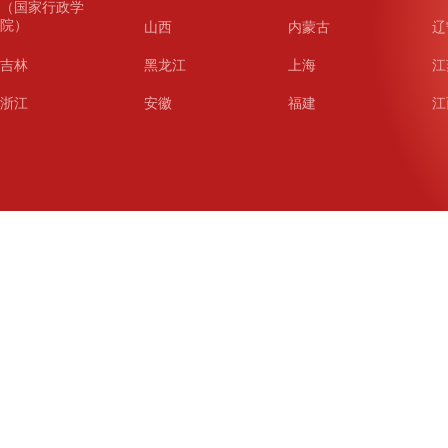
（国家行政学
院）
山西
内蒙古
辽
吉林
黑龙江
上海
江
浙江
安徽
福建
江
山东
河南
湖北
湖
广东
广西
海南
重
四川
贵州
云南
西
陕西
甘肃
青海
宁
新疆
新疆兵团
铁道
广
武汉
哈尔滨
沈阳
成
南京
西安
长春
济
杭州
大连
青岛
深
厦门
宁波