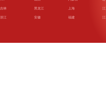
吉林
黑龙江
上海
江
浙江
安徽
福建
江
山东
河南
湖北
湖
广东
广西
海南
重
四川
贵州
云南
西
陕西
甘肃
青海
宁
新疆
新疆兵团
铁道
广
武汉
哈尔滨
沈阳
成
南京
西安
长春
济
杭州
大连
青岛
深
厦门
宁波