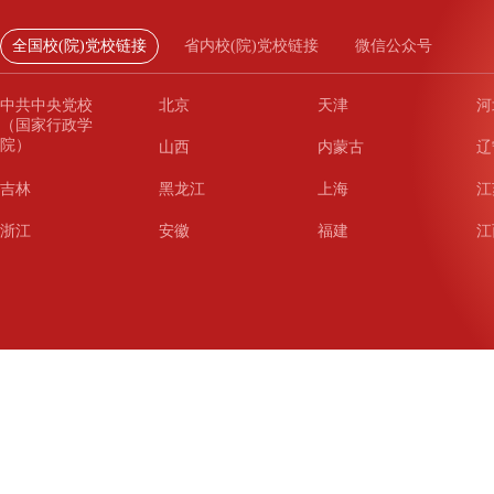
全国校(院)党校链接
省内校(院)党校链接
微信公众号
中共中央党校
北京
天津
河
（国家行政学
院）
山西
内蒙古
辽
吉林
黑龙江
上海
江
浙江
安徽
福建
江
山东
河南
湖北
湖
广东
广西
海南
重
四川
贵州
云南
西
陕西
甘肃
青海
宁
新疆
新疆兵团
铁道
广
武汉
哈尔滨
沈阳
成