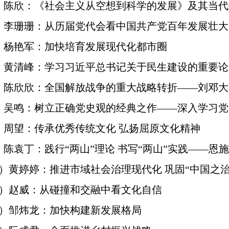
）陈欣：《社会主义从空想到科学的发展》及其当代
）李珊珊：从历届党代会看中国共产党百年发展壮大
）杨艳军：加快培育发展现代化都市圈
）黄清峰：学习习近平总书记关于民生建设的重要论
）陈欣欣：全国解放战争的重大战略转折——刘邓大
）吴鸣：树立正确党史观的经典之作——深入学习党
）周望：传承优秀传统文化 弘扬屈原文化精神
陈袁丁：践行“两山”理论 书写“两山”实践——恩
）黄婷婷：推进市域社会治理现代化 巩固“中国之治
院）赵威：从碰撞和交融中看文化自信
院）邹炜龙：加快构建新发展格局