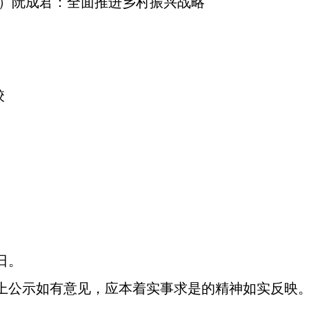
院）阮成君：全面推进乡村振兴战略
）
校
）
）
）
）
）
日。
公示如有意见，应本着实事求是的精神如实反映。