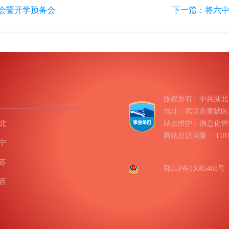
公会暨开学预备会
下一篇：
将六中
版权所有：中共湖北
地址：武汉市黄陂区盘龙
北
站点维护：信息化管
网站总访问量：
11
宁
苏
鄂ICP备13005468号
西
南
庆