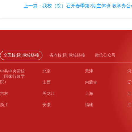
上一篇：
我校（院）召开春季第2期主体班 教学办
全国校(院)党校链接
省内校(院)党校链接
微信公众号
中共中央党校
北京
天津
河
（国家行政学
院）
山西
内蒙古
辽
吉林
黑龙江
上海
江
浙江
安徽
福建
江
山东
河南
湖北
湖
广东
广西
海南
重