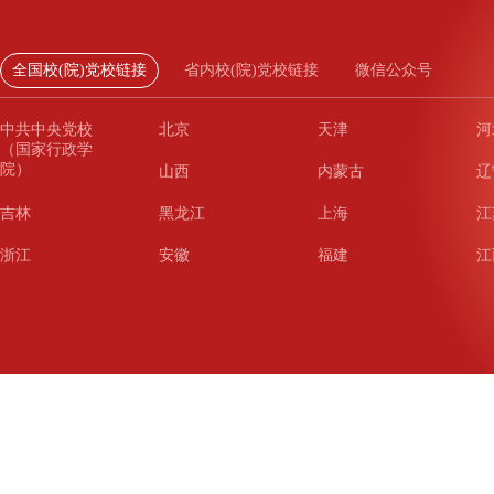
全国校(院)党校链接
省内校(院)党校链接
微信公众号
中共中央党校
北京
天津
河
（国家行政学
院）
山西
内蒙古
辽
吉林
黑龙江
上海
江
浙江
安徽
福建
江
山东
河南
湖北
湖
广东
广西
海南
重
四川
贵州
云南
西
陕西
甘肃
青海
宁
新疆
新疆兵团
铁道
广