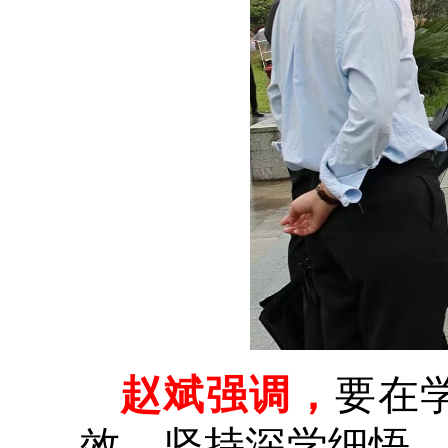
赵斌强调，
要在
效，坚持深学细悟