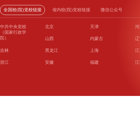
全国校(院)党校链接
省内校(院)党校链接
微信公众号
中共中央党校
北京
天津
河
（国家行政学
院）
山西
内蒙古
辽
吉林
黑龙江
上海
江
浙江
安徽
福建
江
山东
河南
湖北
湖
广东
广西
海南
重
四川
贵州
云南
西
陕西
甘肃
青海
宁
新疆
新疆兵团
铁道
广
武汉
哈尔滨
沈阳
成