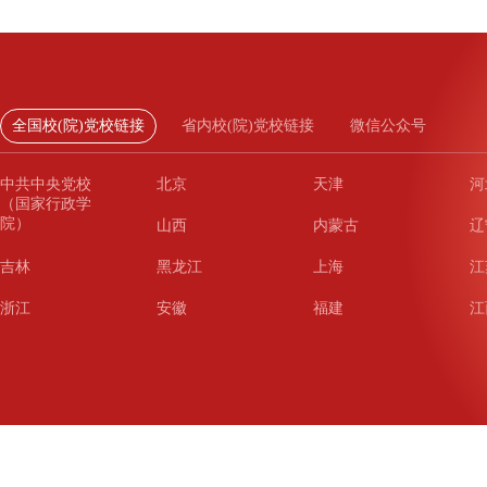
全国校(院)党校链接
省内校(院)党校链接
微信公众号
中共中央党校
北京
天津
河
（国家行政学
院）
山西
内蒙古
辽
吉林
黑龙江
上海
江
浙江
安徽
福建
江
山东
河南
湖北
湖
广东
广西
海南
重
四川
贵州
云南
西
陕西
甘肃
青海
宁