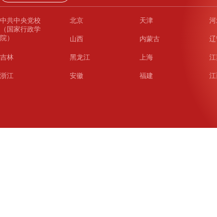
中共中央党校
北京
天津
河
（国家行政学
院）
山西
内蒙古
辽
吉林
黑龙江
上海
江
浙江
安徽
福建
江
山东
河南
湖北
湖
广东
广西
海南
重
四川
贵州
云南
西
陕西
甘肃
青海
宁
新疆
新疆兵团
铁道
广
武汉
哈尔滨
沈阳
成
南京
西安
长春
济