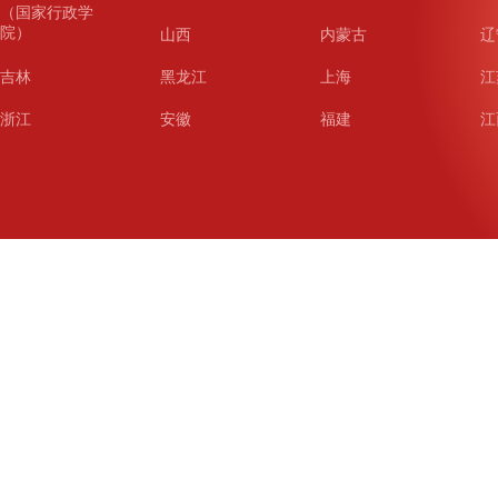
（国家行政学
院）
山西
内蒙古
辽
吉林
黑龙江
上海
江
浙江
安徽
福建
江
山东
河南
湖北
湖
广东
广西
海南
重
四川
贵州
云南
西
陕西
甘肃
青海
宁
新疆
新疆兵团
铁道
广
武汉
哈尔滨
沈阳
成
南京
西安
长春
济
杭州
大连
青岛
深