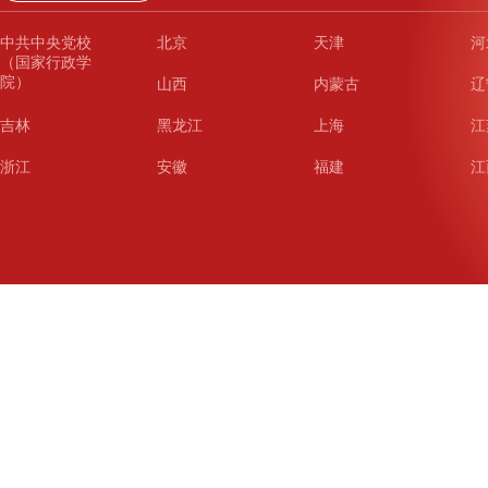
中共中央党校
北京
天津
河
（国家行政学
院）
山西
内蒙古
辽
吉林
黑龙江
上海
江
浙江
安徽
福建
江
山东
河南
湖北
湖
广东
广西
海南
重
四川
贵州
云南
西
陕西
甘肃
青海
宁
新疆
新疆兵团
铁道
广
武汉
哈尔滨
沈阳
成
南京
西安
长春
济