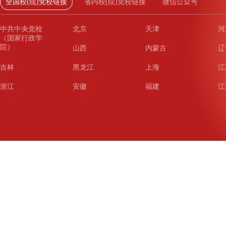
全国校(院)党校链接
省内校(院)党校链接
微信公众号
中共中央党校
北京
天津
河
（国家行政学
院）
山西
内蒙古
辽
吉林
黑龙江
上海
江
浙江
安徽
福建
江
山东
河南
湖北
湖
广东
广西
海南
重
四川
贵州
云南
西
陕西
甘肃
青海
宁
新疆
新疆兵团
铁道
广
武汉
哈尔滨
沈阳
成
南京
西安
长春
济