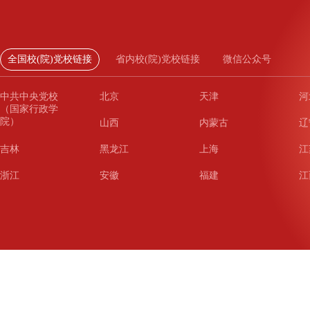
全国校(院)党校链接
省内校(院)党校链接
微信公众号
中共中央党校
北京
天津
河
（国家行政学
院）
山西
内蒙古
辽
吉林
黑龙江
上海
江
浙江
安徽
福建
江
山东
河南
湖北
湖
广东
广西
海南
重
四川
贵州
云南
西
陕西
甘肃
青海
宁
新疆
新疆兵团
铁道
广