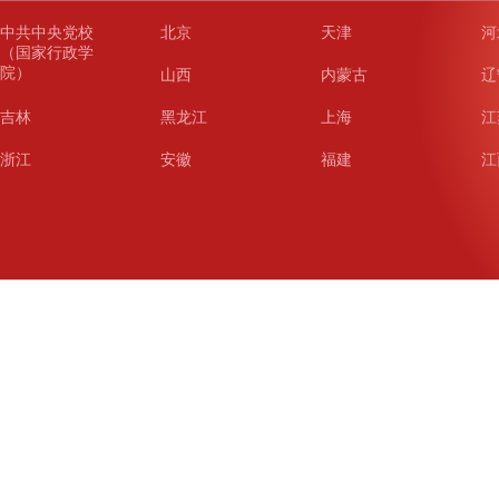
中共中央党校
北京
天津
河
（国家行政学
院）
山西
内蒙古
辽
吉林
黑龙江
上海
江
浙江
安徽
福建
江
山东
河南
湖北
湖
广东
广西
海南
重
四川
贵州
云南
西
陕西
甘肃
青海
宁
新疆
新疆兵团
铁道
广
武汉
哈尔滨
沈阳
成
南京
西安
长春
济
杭州
大连
青岛
深