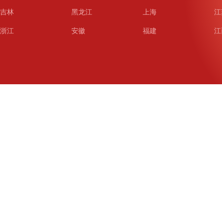
吉林
黑龙江
上海
江
浙江
安徽
福建
江
山东
河南
湖北
湖
广东
广西
海南
重
四川
贵州
云南
西
陕西
甘肃
青海
宁
新疆
新疆兵团
铁道
广
武汉
哈尔滨
沈阳
成
南京
西安
长春
济
杭州
大连
青岛
深
厦门
宁波