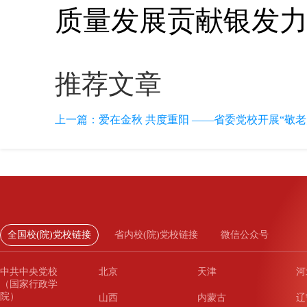
质量发展贡献银发
推荐文章
上一篇：
爱在金秋 共度重阳 ——省委党校开展“敬老
全国校(院)党校链接
省内校(院)党校链接
微信公众号
中共中央党校
北京
天津
河
（国家行政学
院）
山西
内蒙古
辽