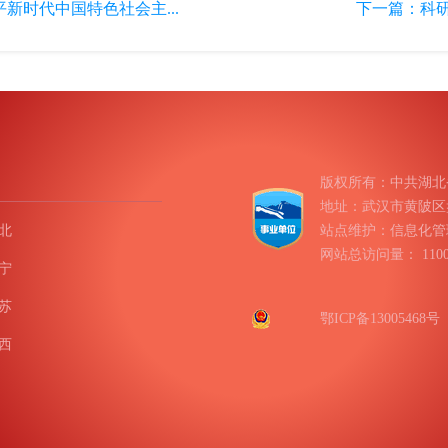
新时代中国特色社会主...
下一篇：
科
版权所有：中共湖北
地址：武汉市黄陂区盘龙
北
站点维护：信息化管
网站总访问量：
11
宁
苏
鄂ICP备13005468号
西
南
庆