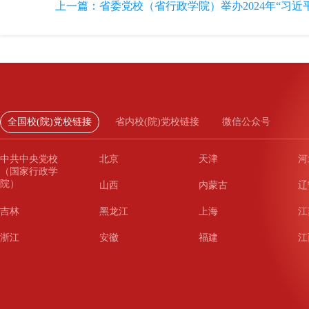
上一篇：
省委党校（省行政学院）举办2024年“习近平
全国校(院)党校链接
省内校(院)党校链接
微信公众号
中共中央党校
北京
天津
河
（国家行政学
院）
山西
内蒙古
辽
吉林
黑龙江
上海
江
浙江
安徽
福建
江
山东
河南
湖北
湖
广东
广西
海南
重