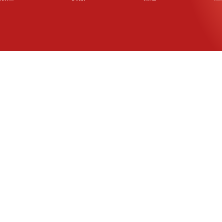
山东
河南
湖北
湖
广东
广西
海南
重
四川
贵州
云南
西
陕西
甘肃
青海
宁
新疆
新疆兵团
铁道
广
武汉
哈尔滨
沈阳
成
南京
西安
长春
济
杭州
大连
青岛
深
厦门
宁波