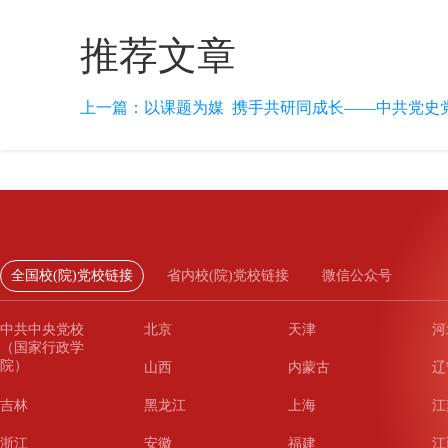
推荐文章
上一篇：
以课题为媒 携手共研同成长——中共党史党
全国校(院)党校链接
省内校(院)党校链接
微信公众号
中共中央党校
北京
天津
河
（国家行政学
院）
山西
内蒙古
辽
吉林
黑龙江
上海
江
浙江
安徽
福建
江