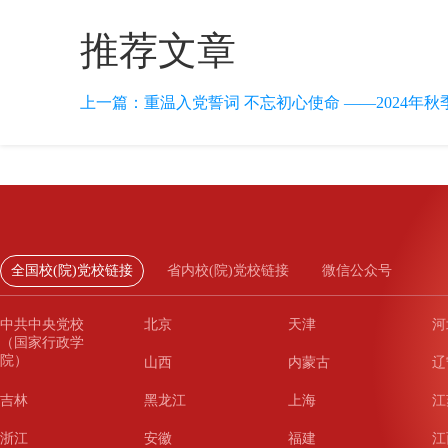
推荐文章
上一篇：
重温入党誓词 不忘初心使命 ——2024年秋
全国校(院)党校链接
省内校(院)党校链接
微信公众号
中共中央党校
北京
天津
河
（国家行政学
院）
山西
内蒙古
辽
吉林
黑龙江
上海
江
浙江
安徽
福建
江