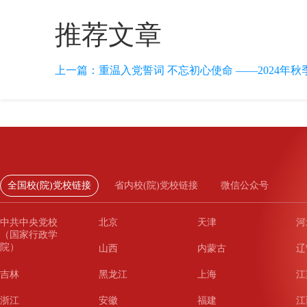
推荐文章
上一篇：
重温入党誓词 不忘初心使命 ——2024年秋
全国校(院)党校链接
省内校(院)党校链接
微信公众号
中共中央党校
北京
天津
河
（国家行政学
院）
山西
内蒙古
辽
吉林
黑龙江
上海
江
浙江
安徽
福建
江