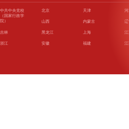
中共中央党校
北京
天津
河
（国家行政学
院）
山西
内蒙古
辽
吉林
黑龙江
上海
江
浙江
安徽
福建
江
山东
河南
湖北
湖
广东
广西
海南
重
四川
贵州
云南
西
陕西
甘肃
青海
宁
新疆
新疆兵团
铁道
广
武汉
哈尔滨
沈阳
成
南京
西安
长春
济