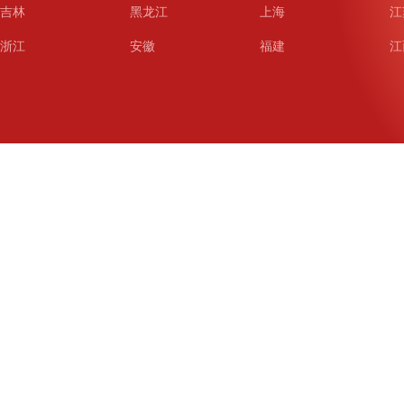
吉林
黑龙江
上海
江
浙江
安徽
福建
江
山东
河南
湖北
湖
广东
广西
海南
重
四川
贵州
云南
西
陕西
甘肃
青海
宁
新疆
新疆兵团
铁道
广
武汉
哈尔滨
沈阳
成
南京
西安
长春
济
杭州
大连
青岛
深
厦门
宁波