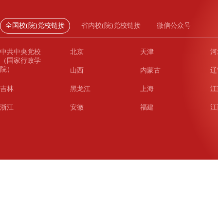
全国校(院)党校链接
省内校(院)党校链接
微信公众号
中共中央党校
北京
天津
河
（国家行政学
院）
山西
内蒙古
辽
吉林
黑龙江
上海
江
浙江
安徽
福建
江
山东
河南
湖北
湖
广东
广西
海南
重
四川
贵州
云南
西
陕西
甘肃
青海
宁
新疆
新疆兵团
铁道
广