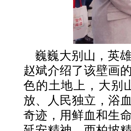
巍巍大别山，英
赵斌介绍了该壁画
色的土地上，大别
放、人民独立，浴血
奇迹，用鲜血和生
延安精神、西柏坡