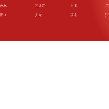
吉林
黑龙江
上海
江
浙江
安徽
福建
江
山东
河南
湖北
湖
广东
广西
海南
重
四川
贵州
云南
西
陕西
甘肃
青海
宁
新疆
新疆兵团
铁道
广
武汉
哈尔滨
沈阳
成
南京
西安
长春
济
杭州
大连
青岛
深
厦门
宁波