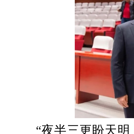
“夜半三更盼天