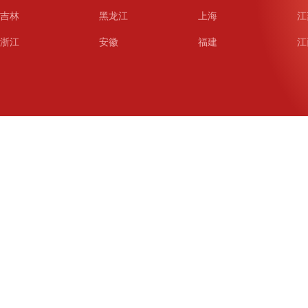
吉林
黑龙江
上海
江
浙江
安徽
福建
江
山东
河南
湖北
湖
广东
广西
海南
重
四川
贵州
云南
西
陕西
甘肃
青海
宁
新疆
新疆兵团
铁道
广
武汉
哈尔滨
沈阳
成
南京
西安
长春
济
杭州
大连
青岛
深
厦门
宁波