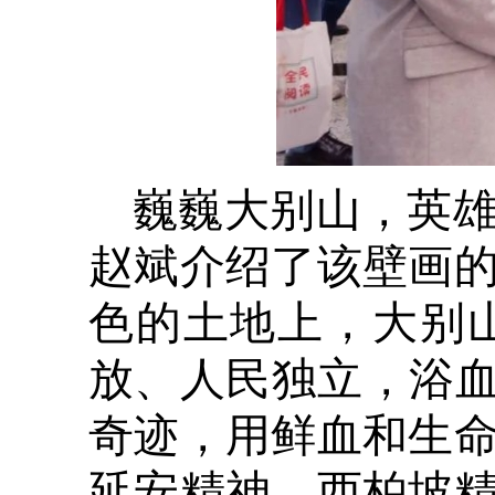
巍巍大别山，英
赵斌介绍了该壁画
色的土地上，大别
放、人民独立，浴血
奇迹，用鲜血和生
延安精神、西柏坡