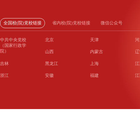
全国校(院)党校链接
省内校(院)党校链接
微信公众号
中共中央党校
北京
天津
河
（国家行政学
院）
山西
内蒙古
辽
吉林
黑龙江
上海
江
浙江
安徽
福建
江
山东
河南
湖北
湖
广东
广西
海南
重
四川
贵州
云南
西
陕西
甘肃
青海
宁
新疆
新疆兵团
铁道
广