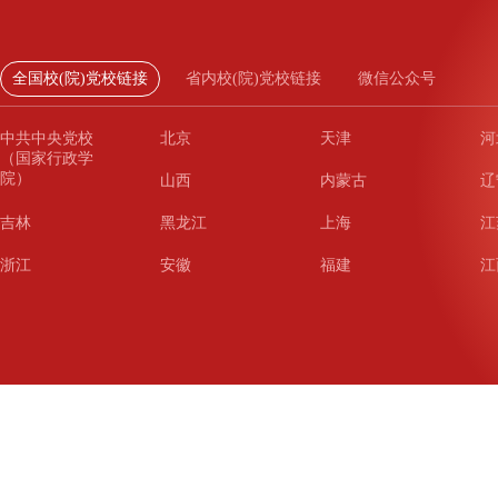
全国校(院)党校链接
省内校(院)党校链接
微信公众号
中共中央党校
北京
天津
河
（国家行政学
院）
山西
内蒙古
辽
吉林
黑龙江
上海
江
浙江
安徽
福建
江
山东
河南
湖北
湖
广东
广西
海南
重
四川
贵州
云南
西
陕西
甘肃
青海
宁
新疆
新疆兵团
铁道
广