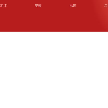
浙江
安徽
福建
江
山东
河南
湖北
湖
广东
广西
海南
重
四川
贵州
云南
西
陕西
甘肃
青海
宁
新疆
新疆兵团
铁道
广
武汉
哈尔滨
沈阳
成
南京
西安
长春
济
杭州
大连
青岛
深
厦门
宁波