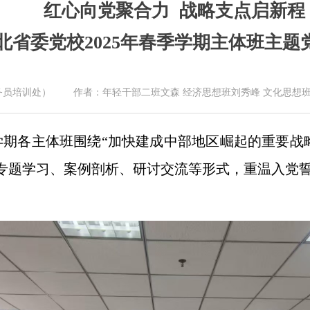
红心向党聚合力 战略支点启新程
北省委党校2025年春季学期主体班主题
员培训处） 作者：年轻干部二班文森 经济思想班刘秀峰 文化思想班牟永如
春季学期各主体班围绕“加快建成中部地区崛起的重要
专题学习、案例剖析、研讨交流等形式，重温入党