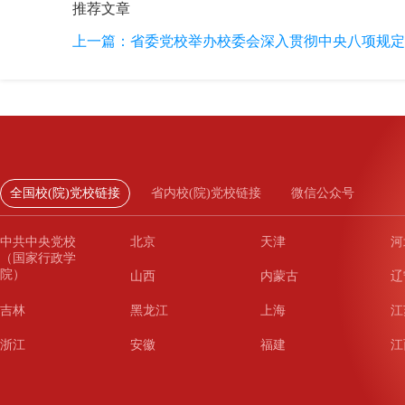
推荐文章
上一篇：
省委党校举办校委会深入贯彻中央八项规定
全国校(院)党校链接
省内校(院)党校链接
微信公众号
中共中央党校
北京
天津
河
（国家行政学
院）
山西
内蒙古
辽
吉林
黑龙江
上海
江
浙江
安徽
福建
江
山东
河南
湖北
湖