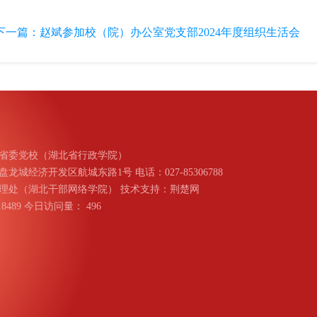
下一篇：
赵斌参加校（院）办公室党支部2024年度组织生活会
省委党校（湖北省行政学院）
城经济开发区航城东路1号 电话：027-85306788
理处（湖北干部网络学院） 技术支持：荆楚网
018489 今日访问量：
496