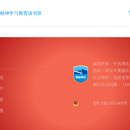
精神学习教育读书班
版权所有：中共湖北
地址：武汉市黄陂区盘龙
北
站点维护：信息化管
网站总访问量：
11
宁
苏
鄂ICP备13005468号
西
南