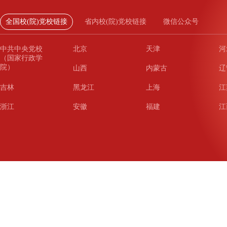
全国校(院)党校链接
省内校(院)党校链接
微信公众号
中共中央党校
北京
天津
河
（国家行政学
院）
山西
内蒙古
辽
吉林
黑龙江
上海
江
浙江
安徽
福建
江
山东
河南
湖北
湖
广东
广西
海南
重
四川
贵州
云南
西
陕西
甘肃
青海
宁
新疆
新疆兵团
铁道
广
武汉
哈尔滨
沈阳
成