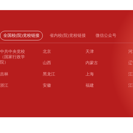
全国校(院)党校链接
省内校(院)党校链接
微信公众号
中共中央党校
北京
天津
河
（国家行政学
院）
山西
内蒙古
辽
吉林
黑龙江
上海
江
浙江
安徽
福建
江
山东
河南
湖北
湖
广东
广西
海南
重
四川
贵州
云南
西
陕西
甘肃
青海
宁