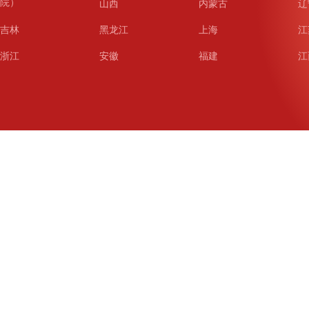
院）
山西
内蒙古
辽
吉林
黑龙江
上海
江
浙江
安徽
福建
江
山东
河南
湖北
湖
广东
广西
海南
重
四川
贵州
云南
西
陕西
甘肃
青海
宁
新疆
新疆兵团
铁道
广
武汉
哈尔滨
沈阳
成
南京
西安
长春
济
杭州
大连
青岛
深
厦门
宁波