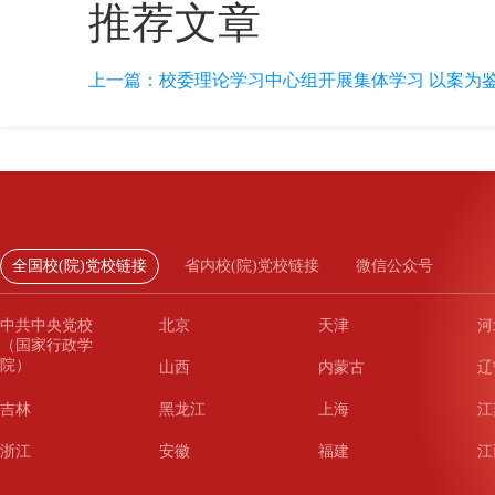
推荐文章
上一篇：
校委理论学习中心组开展集体学习 以案为鉴 
全国校(院)党校链接
省内校(院)党校链接
微信公众号
中共中央党校
北京
天津
河
（国家行政学
院）
山西
内蒙古
辽
吉林
黑龙江
上海
江
浙江
安徽
福建
江
山东
河南
湖北
湖