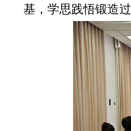
基，学思践悟锻造