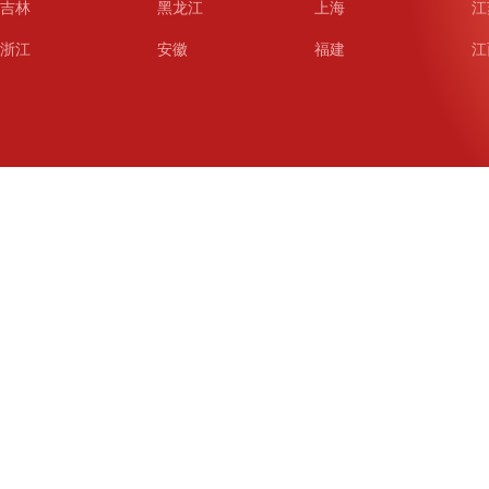
吉林
黑龙江
上海
江
浙江
安徽
福建
江
山东
河南
湖北
湖
广东
广西
海南
重
四川
贵州
云南
西
陕西
甘肃
青海
宁
新疆
新疆兵团
铁道
广
武汉
哈尔滨
沈阳
成
南京
西安
长春
济
杭州
大连
青岛
深
厦门
宁波