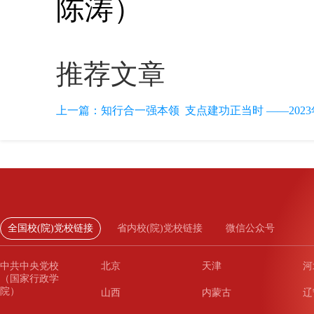
陈涛）
推荐文章
上一篇：
知行合一强本领 支点建功正当时 ——2023
全国校(院)党校链接
省内校(院)党校链接
微信公众号
中共中央党校
北京
天津
河
（国家行政学
院）
山西
内蒙古
辽