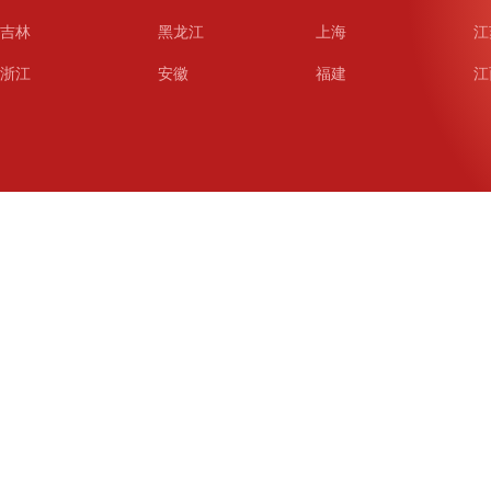
吉林
黑龙江
上海
江
浙江
安徽
福建
江
山东
河南
湖北
湖
广东
广西
海南
重
四川
贵州
云南
西
陕西
甘肃
青海
宁
新疆
新疆兵团
铁道
广
武汉
哈尔滨
沈阳
成
南京
西安
长春
济
杭州
大连
青岛
深
厦门
宁波