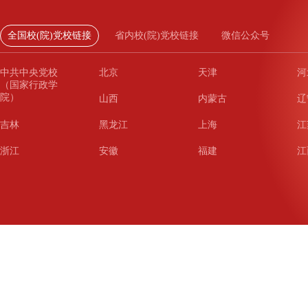
全国校(院)党校链接
省内校(院)党校链接
微信公众号
中共中央党校
北京
天津
河
（国家行政学
院）
山西
内蒙古
辽
吉林
黑龙江
上海
江
浙江
安徽
福建
江
山东
河南
湖北
湖
广东
广西
海南
重
四川
贵州
云南
西
陕西
甘肃
青海
宁
新疆
新疆兵团
铁道
广
武汉
哈尔滨
沈阳
成