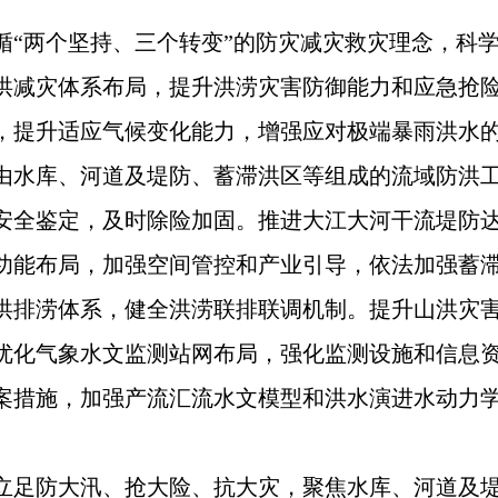
循“两个坚持、三个转变”的防灾减灾救灾理念，科
洪减灾体系布局，提升洪涝灾害防御能力和应急抢
，提升适应气候变化能力，增强应对极端暴雨洪水
由水库、河道及堤防、蓄滞洪区等组成的流域防洪
安全鉴定，及时除险加固。推进大江大河干流堤防
功能布局，加强空间管控和产业引导，依法加强蓄
洪排涝体系，健全洪涝联排联调机制。提升山洪灾
优化气象水文监测站网布局，强化监测设施和信息
案措施，加强产流汇流水文模型和洪水演进水动力
立足防大汛、抢大险、抗大灾，聚焦水库、河道及