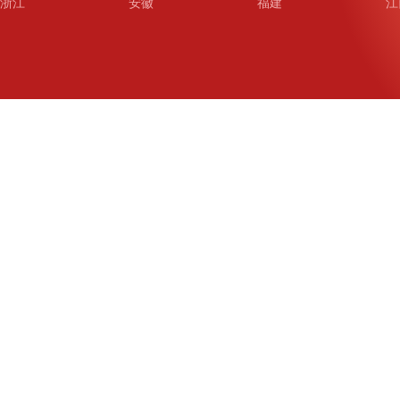
浙江
安徽
福建
江
山东
河南
湖北
湖
广东
广西
海南
重
四川
贵州
云南
西
陕西
甘肃
青海
宁
新疆
新疆兵团
铁道
广
武汉
哈尔滨
沈阳
成
南京
西安
长春
济
杭州
大连
青岛
深
厦门
宁波